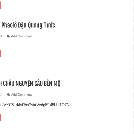
h Phaolô Đậu Quang Tước
24
Add Comment
NH CHÂU NGUYỆN CẦU BÊN MỘ
24
Add Comment
.be/VKC8_d4yRbs?si=VedgE145l bf1O7Nj