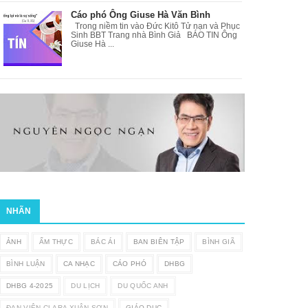
Cáo phó Ông Giuse Hà Văn Bình
Trong niềm tin vào Đức Kitô Tử nạn và Phục
Sinh BBT Trang nhà Bình Giả BÁO TIN Ông
Giuse Hà ...
NHÃN
ẢNH
ẨM THỰC
BÁC ÁI
BAN BIÊN TẬP
BÌNH GIÃ
BÌNH LUẬN
CA NHẠC
CÁO PHÓ
DHBG
DHBG 4-2025
DU LỊCH
DU QUỐC ANH
ĐAN VIỆN CLARA XUÂN SƠN
GIÁO DỤC