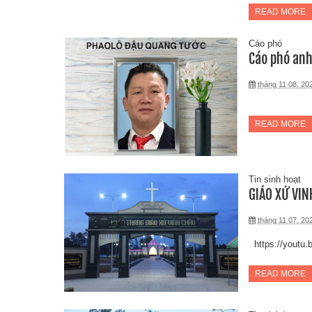
READ MORE
Cáo phó
Cáo phó an
tháng 11 08, 20
READ MORE
Tin sinh hoạt
GIÁO XỨ VI
tháng 11 07, 20
https://youtu
READ MORE