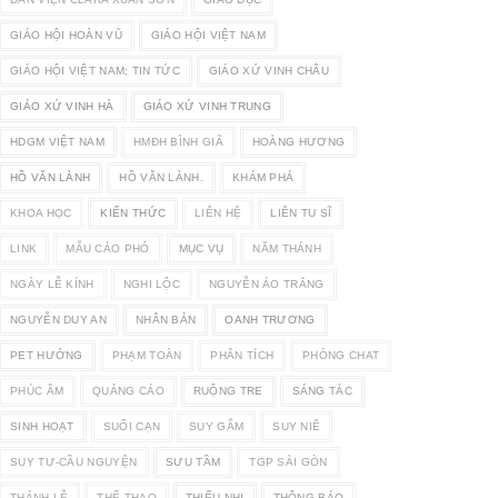
GIÁO HỘI HOÀN VŨ
GIÁO HỘI VIỆT NAM
GIÁO HỘI VIỆT NAM; TIN TỨC
GIÁO XỨ VINH CHÂU
GIÁO XỨ VINH HÀ
GIÁO XỨ VINH TRUNG
HDGM VIỆT NAM
HMĐH BÌNH GIÃ
HOÀNG HƯƠNG
HỒ VĂN LÀNH
HỒ VĂN LÀNH.
KHÁM PHÁ
KHOA HỌC
KIẾN THỨC
LIÊN HỆ
LIÊN TU SĨ
LINK
MẪU CÁO PHÓ
MỤC VỤ
NĂM THÁNH
NGÀY LỄ KÍNH
NGHI LỘC
NGUYỄN ÁO TRẮNG
NGUYỄN DUY AN
NHÂN BẢN
OANH TRƯƠNG
PET HƯỞNG
PHẠM TOÀN
PHÂN TÍCH
PHÒNG CHAT
PHÚC ÂM
QUẢNG CÁO
RUỘNG TRE
SÁNG TÁC
SINH HOẠT
SUỐI CẠN
SUY GẪM
SUY NIÊ
SUY TƯ-CẦU NGUYỆN
SƯU TẦM
TGP SÀI GÒN
THÁNH LỄ
THỂ THAO
THIẾU NHI
THÔNG BÁO