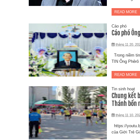
READ MORE
Cáo phó
Cáo phó Ôn
tháng 11 20, 20
Trong niềm ti
TIN Ông Phêrô 
READ MORE
Tin sinh hoạt
Chung kết b
Thánh bổn 
tháng 11 10, 20
https://youtu
của Giới Trẻ G