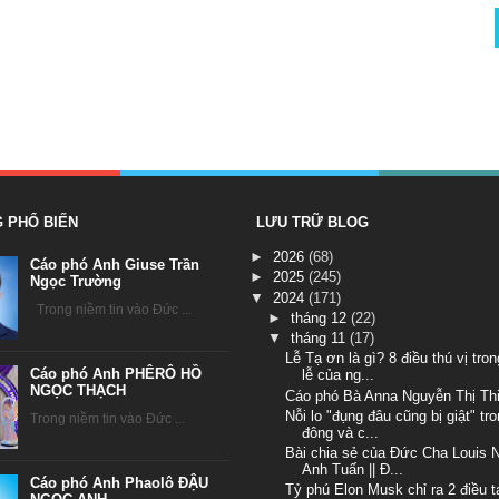
G PHỔ BIẾN
LƯU TRỮ BLOG
►
2026
(68)
Cáo phó Anh Giuse Trần
►
2025
(245)
Ngọc Trường
▼
2024
(171)
Trong niềm tin vào Đức ...
►
tháng 12
(22)
▼
tháng 11
(17)
Lễ Tạ ơn là gì? 8 điều thú vị tro
Cáo phó Anh PHÊRÔ HỒ
lễ của ng...
NGỌC THẠCH
Cáo phó Bà Anna Nguyễn Thị Th
Nỗi lo "đụng đâu cũng bị giật" t
Trong niềm tin vào Đức ...
đông và c...
Bài chia sẻ của Đức Cha Louis 
Anh Tuấn || Đ...
Cáo phó Anh Phaolô ĐẬU
Tỷ phú Elon Musk chỉ ra 2 điều 