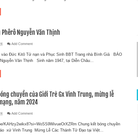
g Phêrô Nguyễn Văn Thịnh
24
Add Comment
n vào Đức Kitô Tử nạn và Phục Sinh BBT Trang nhà Bình Giả BÁO
Nguyễn Văn Thịnh Sinh năm 1947, tại Diễn Châu...
óng chuyền của Giới Trẻ Gx Vinh Trung, mừng lễ
mạng, năm 2024
24
Add Comment
.be/KAHzy2wikx8?si=WoSS9WivueOrXZRm Chung kết bóng chuyền
iáo xứ Vinh Trung Mừng Lễ Các Thánh Tử Đạo tại Việt...