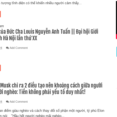
 tượng tĩnh điện có thể khiến nhiều người cảm thấy...
Nam
 của Đức Cha Louis Nguyễn Anh Tuấn || Đại hội Giới
h Hà Nội lần thứ XX
24
Add Comment
 Musk chỉ ra 2 điều tạo nên khoảng cách giữa người
ời nghèo: Tiền không phải yếu tố duy nhất!
24
Add Comment
n điểm giàu nghèo và cách thay đổi số phận một người, tỷ phú Elon
n nói: "Hầu hết người nghèo mãi nghèo...