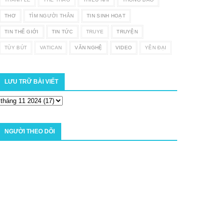
THƠ
TÌM NGƯỜI THÂN
TIN SINH HOẠT
TIN THẾ GIỚI
TIN TỨC
TRUYE
TRUYỆN
TÙY BÚT
VATICAN
VĂN NGHỆ
VIDEO
YÊN ĐẠI
LƯU TRỮ BÀI VIẾT
NGƯỜI THEO DÕI