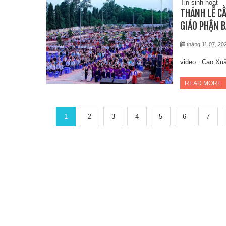
Tin sinh hoạt
THÁNH LỄ CẦ
GIÁO PHẬN B
tháng 11 07, 20
video : Cao Xu
READ MORE
1
2
3
4
5
6
7