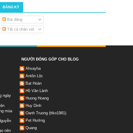
ĐĂNG KÝ
Bài đăng
Tất cả nhận xét
NGƯỜI ĐÓNG GÓP CHO BLOG
Ahvayha
Antôn Lộc
Bạt Hoàn
Hồ Văn Lành
ng ngày
Huong Hoang
iện
Huy Dinh
rong mùa
Oanh Truong (ttko1981)
Pet Hưởng
Nguyễn
Quang
tạo nên