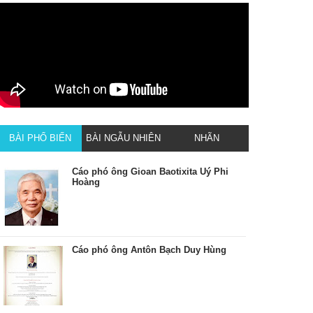
BÀI PHỔ BIẾN
BÀI NGẪU NHIÊN
NHÃN
Cáo phó ông Gioan Baotixita Uý Phi
Hoàng
Cáo phó ông Antôn Bạch Duy Hùng