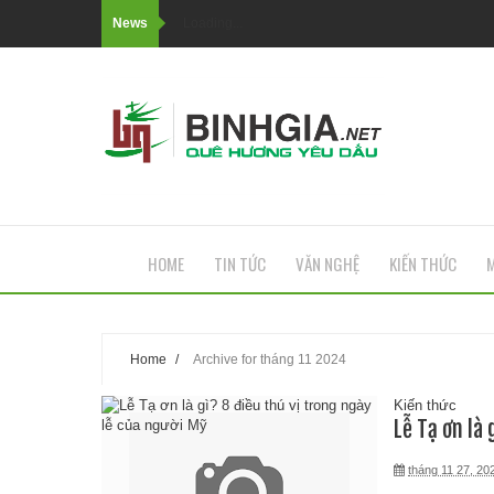
News
Loading...
HOME
TIN TỨC
VĂN NGHỆ
KIẾN THỨC
M
Home
/
Archive for tháng 11 2024
Kiến thức
Lễ Tạ ơn là
tháng 11 27, 20