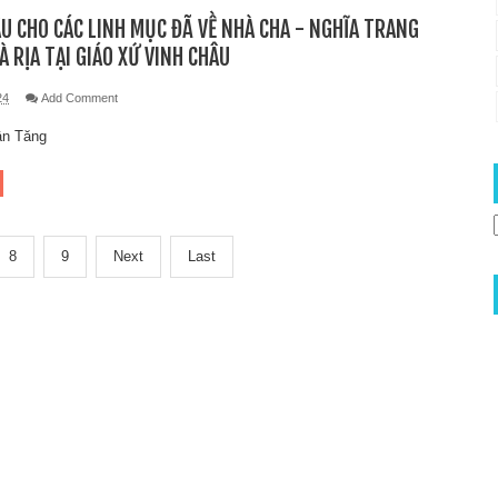
U CHO CÁC LINH MỤC ĐÃ VỀ NHÀ CHA - NGHĨA TRANG
À RỊA TẠI GIÁO XỨ VINH CHÂU
24
Add Comment
ân Tăng
8
9
Next
Last