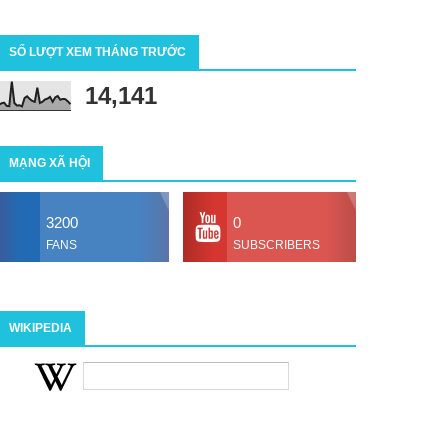
SỐ LƯỢT XEM THÁNG TRƯỚC
14,141
MẠNG XÃ HỘI
3200
0
FANS
SUBSCRIBERS
WIKIPEDIA