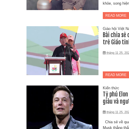
khỏe, song hiện
READ MORE
Giáo hội Việt 
Bài chia sẻ
trẻ Giáo tỉn
tháng 11 25, 20
READ MORE
Kiến thức
Tỷ phú Elon
giàu và ngư
tháng 11 25, 20
Chia sẻ về qua
Musk thẳng thắ