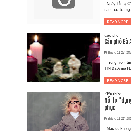
Ngày Lễ Tạ Ơn 
năm, cứ tới ngà
READ MORE
Cáo phó
Cáo phó Bà 
tháng 11 27, 20
Trong niềm ti
TIN Bà Anna Ng
READ MORE
Kiến thức
Nỗi lo "đụn
phục
tháng 11 27, 20
Mặc dù không g