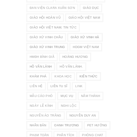
ĐAN VIỆN CLARA XUÂN SƠN
GIÁO DỤC
GIÁO HỘI HOÀN VŨ
GIÁO HỘI VIỆT NAM
GIÁO HỘI VIỆT NAM; TIN TỨC
GIÁO XỨ VINH CHÂU
GIÁO XỨ VINH HÀ
GIÁO XỨ VINH TRUNG
HDGM VIỆT NAM
HMĐH BÌNH GIÃ
HOÀNG HƯƠNG
HỒ VĂN LÀNH
HỒ VĂN LÀNH.
KHÁM PHÁ
KHOA HỌC
KIẾN THỨC
LIÊN HỆ
LIÊN TU SĨ
LINK
MẪU CÁO PHÓ
MỤC VỤ
NĂM THÁNH
NGÀY LỄ KÍNH
NGHI LỘC
NGUYỄN ÁO TRẮNG
NGUYỄN DUY AN
NHÂN BẢN
OANH TRƯƠNG
PET HƯỞNG
PHẠM TOÀN
PHÂN TÍCH
PHÒNG CHAT