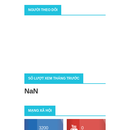
NGƯỜI THEO DÕI
SỐ LƯỢT XEM THÁNG TRƯỚC
NaN
MẠNG XÃ HỘI
3200
0