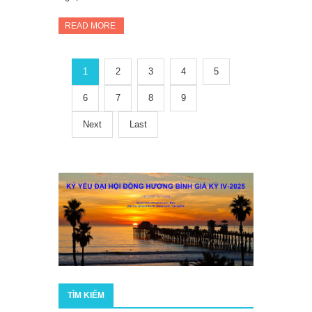
READ MORE
1
2
3
4
5
6
7
8
9
Next
Last
TÌM KIẾM