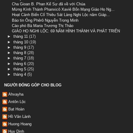
Cha Gioan B. Phan Kế Sự đã về với Chúa
Mừng Kính Thánh Phanxicô Xaviê Bổn Mạng Giáo Họ Ng...
Hoạt Cảnh Biến Cố Thiêu Sát Làng Nghi Lộc năm Giáp...
Báo tin Ông Phêrô Nguyễn Trọng Minh
Cáo phó Bà Maria Trương Thị Thảo
GIÁO HỌ NGHI LỘC: 69 NĂM HÌNH THÀNH VÀ PHÁT TRIỂN
►
tháng 11
(17)
►
tháng 10
(19)
►
tháng 9
(17)
►
tháng 8
(28)
►
tháng 7
(18)
►
tháng 6
(20)
►
tháng 5
(25)
►
tháng 4
(5)
NGƯỜI ĐÓNG GÓP CHO BLOG
Ahvayha
Antôn Lộc
Bạt Hoàn
Hồ Văn Lành
Huong Hoang
Huy Dinh