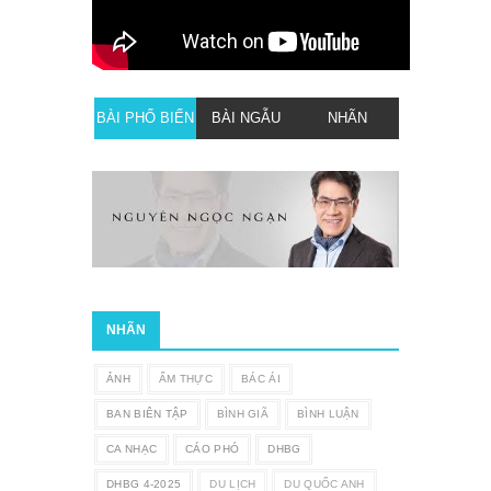
BÀI PHỔ BIẾN
BÀI NGẪU
NHÃN
NHIÊN
NHÃN
ẢNH
ẨM THỰC
BÁC ÁI
BAN BIÊN TẬP
BÌNH GIÃ
BÌNH LUẬN
CA NHẠC
CÁO PHÓ
DHBG
DHBG 4-2025
DU LỊCH
DU QUỐC ANH