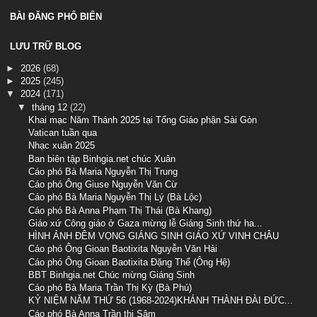
BÀI ĐĂNG PHỔ BIẾN
LƯU TRỮ BLOG
►
2026
(68)
►
2025
(245)
▼
2024
(171)
▼
tháng 12
(22)
Khai mạc Năm Thánh 2025 tại Tổng Giáo phận Sài Gòn
Vatican tuần qua
Nhạc xuân 2025
Ban biên tập Binhgia.net chúc Xuân
Cáo phó Bà Maria Nguyễn Thị Trung
Cáo phó Ông Giuse Nguyễn Văn Cừ
Cáo phó Bà Maria Nguyễn Thị Lý (Bà Lộc)
Cáo phó Bà Anna Phạm Thị Thái (Bà Khang)
Giáo xứ Công giáo ở Gaza mừng lễ Giáng Sinh thứ ha...
HÌNH ẢNH ĐÊM VỌNG GIÁNG SINH GIÁO XỨ VINH CHÂU
Cáo phó Ông Gioan Baotixita Nguyễn Văn Hải
Cáo phó Ông Gioan Baotixita Đặng Thể (Ông Hệ)
BBT Binhgia.net Chúc mừng Giáng Sinh
Cáo phó Bà Maria Trần Thị Kỳ (Bà Phú)
KỶ NIỆM NĂM THỨ 56 (1968-2024)KHÁNH THÀNH ĐÀI ĐỨC...
Cáo phó Bà Anna Trần thị Sâm