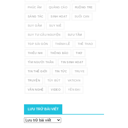
PHÚC ÂM
QUẢNG CÁO
RUỘNG TRE
SÁNG TÁC
SINH HOẠT
SUỐI CẠN
SUY GẪM
SUY NIÊ
SUY TƯ-CẦU NGUYỆN
SƯU TẦM
TGP SÀI GÒN
THÁNH LỄ
THỂ THAO
THIẾU NHI
THÔNG BÁO
THƠ
TÌM NGƯỜI THÂN
TIN SINH HOẠT
TIN THẾ GIỚI
TIN TỨC
TRUYE
TRUYỆN
TÙY BÚT
VATICAN
VĂN NGHỆ
VIDEO
YÊN ĐẠI
LƯU TRỮ BÀI VIẾT