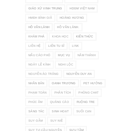
GIÁO XỨ VINH TRUNG
HDGM VIỆT NAM
HMĐH BÌNH GIÃ
HOÀNG HƯƠNG
HỒ VĂN LÀNH
HỒ VĂN LÀNH.
KHÁM PHÁ
KHOA HỌC
KIẾN THỨC
LIÊN HỆ
LIÊN TU SĨ
LINK
MẪU CÁO PHÓ
MỤC VỤ
NĂM THÁNH
NGÀY LỄ KÍNH
NGHI LỘC
NGUYỄN ÁO TRẮNG
NGUYỄN DUY AN
NHÂN BẢN
OANH TRƯƠNG
PET HƯỞNG
PHẠM TOÀN
PHÂN TÍCH
PHÒNG CHAT
PHÚC ÂM
QUẢNG CÁO
RUỘNG TRE
SÁNG TÁC
SINH HOẠT
SUỐI CẠN
SUY GẪM
SUY NIÊ
SUY TƯ-CẦU NGUYỆN
SƯU TẦM