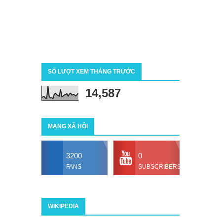
SỐ LƯỢT XEM THÁNG TRƯỚC
14,587
MẠNG XÃ HỘI
3200
0
FANS
SUBSCRIBERS
WIKIPEDIA