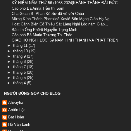
KỶ NIỆM NĂM THỨ 56 (1968-2024)KHÁNH THÀNH ĐÀI ĐỨC...
Cáo phó Bà Anna Trần thị Sâm
Cha Gioan B. Phan Kế Sự đã về với Chúa
Mừng Kính Thánh Phanxicô Xaviê Bổn Mạng Giáo Họ Ng...
Hoạt Cảnh Biến Cố Thiêu Sát Làng Nghi Lộc năm Giáp...
Báo tin Ông Phêrô Nguyễn Trọng Minh
Cáo phó Bà Maria Trương Thị Thảo
GIÁO HỌ NGHI LỘC: 69 NĂM HÌNH THÀNH VÀ PHÁT TRIỂN
►
tháng 11
(17)
►
tháng 10
(19)
►
tháng 9
(17)
►
tháng 8
(28)
►
tháng 7
(18)
►
tháng 6
(20)
►
tháng 5
(25)
►
tháng 4
(5)
NGƯỜI ĐÓNG GÓP CHO BLOG
Ahvayha
Antôn Lộc
Bạt Hoàn
Hồ Văn Lành