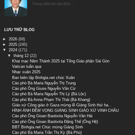
Trong niềm tin vào Đức ...
LƯU TRỮ BLOG
►
2026
(68)
►
2025
(245)
▼
2024
(171)
▼
tháng 12
(22)
Khai mạc Năm Thánh 2025 tại Tổng Giáo phận Sài Gòn
Vatican tuần qua
Nhạc xuân 2025
Ban biên tập Binhgia.net chúc Xuân
Cáo phó Bà Maria Nguyễn Thị Trung
Cáo phó Ông Giuse Nguyễn Văn Cừ
Cáo phó Bà Maria Nguyễn Thị Lý (Bà Lộc)
Cáo phó Bà Anna Phạm Thị Thái (Bà Khang)
Giáo xứ Công giáo ở Gaza mừng lễ Giáng Sinh thứ ha...
HÌNH ẢNH ĐÊM VỌNG GIÁNG SINH GIÁO XỨ VINH CHÂU
Cáo phó Ông Gioan Baotixita Nguyễn Văn Hải
Cáo phó Ông Gioan Baotixita Đặng Thể (Ông Hệ)
BBT Binhgia.net Chúc mừng Giáng Sinh
Cáo phó Bà Maria Trần Thị Kỳ (Bà Phú)