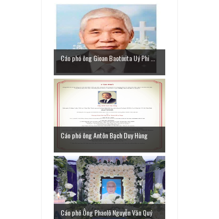
Cáo phó ông Gioan Baotixita Uý Phi ...
Cáo phó ông Antôn Bạch Duy Hùng
Cáo phó Ông Phaolô Nguyễn Văn Quý