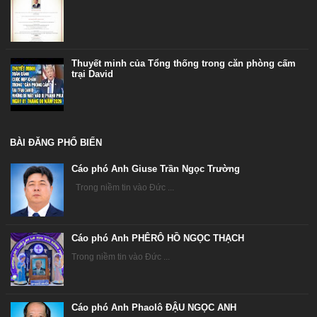
Thuyết minh của Tổng thống trong căn phòng cấm
trại David
BÀI ĐĂNG PHỔ BIẾN
Cáo phó Anh Giuse Trần Ngọc Trường
Trong niềm tin vào Đức ...
Cáo phó Anh PHÊRÔ HỒ NGỌC THẠCH
Trong niềm tin vào Đức ...
Cáo phó Anh Phaolô ĐẬU NGỌC ANH