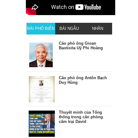
BÀI PHỔ BIẾN
BÀI NGẪU
NHÃN
NHIÊN
Cáo phó ông Gioan
Baotixita Uý Phi Hoàng
Cáo phó ông Antôn Bạch
Duy Hùng
Thuyết minh của Tổng
thống trong căn phòng
cấm trại David