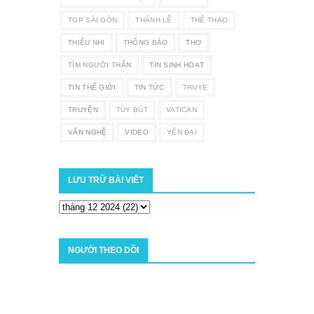
TGP SÀI GÒN
THÁNH LỄ
THỂ THAO
THIẾU NHI
THÔNG BÁO
THƠ
TÌM NGƯỜI THÂN
TIN SINH HOẠT
TIN THẾ GIỚI
TIN TỨC
TRUYE
TRUYỆN
TÙY BÚT
VATICAN
VĂN NGHỆ
VIDEO
YÊN ĐẠI
LƯU TRỮ BÀI VIẾT
NGƯỜI THEO DÕI