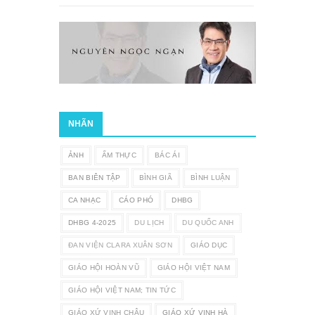
NHÃN
ẢNH
ẨM THỰC
BÁC ÁI
BAN BIÊN TẬP
BÌNH GIÃ
BÌNH LUẬN
CA NHẠC
CÁO PHÓ
DHBG
DHBG 4-2025
DU LỊCH
DU QUỐC ANH
ĐAN VIỆN CLARA XUÂN SƠN
GIÁO DỤC
GIÁO HỘI HOÀN VŨ
GIÁO HỘI VIỆT NAM
GIÁO HỘI VIỆT NAM; TIN TỨC
GIÁO XỨ VINH CHÂU
GIÁO XỨ VINH HÀ