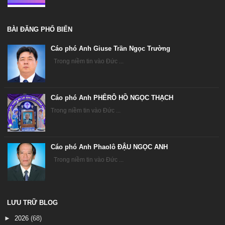
BÀI ĐĂNG PHỔ BIẾN
Cáo phó Anh Giuse Trần Ngọc Trường
Trong niềm tin vào Đức ...
Cáo phó Anh PHÊRÔ HỒ NGỌC THẠCH
Trong niềm tin vào Đức ...
Cáo phó Anh Phaolô ĐẬU NGỌC ANH
Trong niềm tin vào Đức ...
LƯU TRỮ BLOG
►
2026
(68)