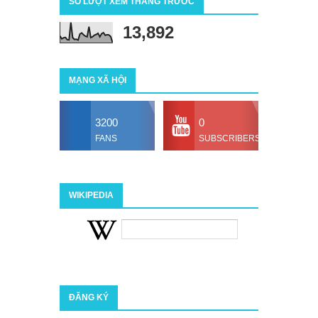
SỐ LƯỢT XEM THÁNG TRƯỚC
13,892
MẠNG XÃ HỘI
3200
0
FANS
SUBSCRIBERS
WIKIPEDIA
ĐĂNG KÝ