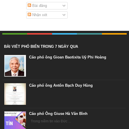
Bài đăng
Nhận xét
BÀI VIẾT PHỔ BIẾN TRONG 7 NGÀY QUA
Cáo phó ông Gioan Baotixita Uý Phi Hoàng
Cáo phó ông Antôn Bạch Duy Hùng
Cáo phó Ông Giuse Hà Văn Bình
Trong niềm tin vào Đức ...