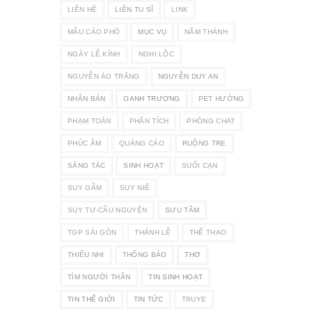
LIÊN HỆ
LIÊN TU SĨ
LINK
MẪU CÁO PHÓ
MỤC VỤ
NĂM THÁNH
NGÀY LỄ KÍNH
NGHI LỘC
NGUYỄN ÁO TRẮNG
NGUYỄN DUY AN
NHÂN BẢN
OANH TRƯƠNG
PET HƯỞNG
PHẠM TOÀN
PHÂN TÍCH
PHÒNG CHAT
PHÚC ÂM
QUẢNG CÁO
RUỘNG TRE
SÁNG TÁC
SINH HOẠT
SUỐI CẠN
SUY GẪM
SUY NIÊ
SUY TƯ-CẦU NGUYỆN
SƯU TẦM
TGP SÀI GÒN
THÁNH LỄ
THỂ THAO
THIẾU NHI
THÔNG BÁO
THƠ
TÌM NGƯỜI THÂN
TIN SINH HOẠT
TIN THẾ GIỚI
TIN TỨC
TRUYE