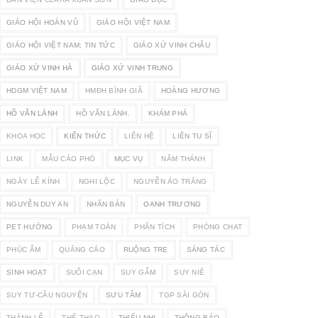
GIÁO HỘI HOÀN VŨ
GIÁO HỘI VIỆT NAM
GIÁO HỘI VIỆT NAM; TIN TỨC
GIÁO XỨ VINH CHÂU
GIÁO XỨ VINH HÀ
GIÁO XỨ VINH TRUNG
HDGM VIỆT NAM
HMĐH BÌNH GIÃ
HOÀNG HƯƠNG
HỒ VĂN LÀNH
HỒ VĂN LÀNH.
KHÁM PHÁ
KHOA HỌC
KIẾN THỨC
LIÊN HỆ
LIÊN TU SĨ
LINK
MẪU CÁO PHÓ
MỤC VỤ
NĂM THÁNH
NGÀY LỄ KÍNH
NGHI LỘC
NGUYỄN ÁO TRẮNG
NGUYỄN DUY AN
NHÂN BẢN
OANH TRƯƠNG
PET HƯỞNG
PHẠM TOÀN
PHÂN TÍCH
PHÒNG CHAT
PHÚC ÂM
QUẢNG CÁO
RUỘNG TRE
SÁNG TÁC
SINH HOẠT
SUỐI CẠN
SUY GẪM
SUY NIÊ
SUY TƯ-CẦU NGUYỆN
SƯU TẦM
TGP SÀI GÒN
THÁNH LỄ
THỂ THAO
THIẾU NHI
THÔNG BÁO