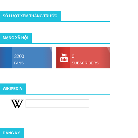
SỐ LƯỢT XEM THÁNG TRƯỚC
MẠNG XÃ HỘI
3200
0
FANS
SUBSCRIBERS
WIKIPEDIA
ĐĂNG KÝ