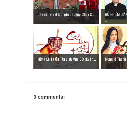
Cha xứ Tetzel làm phép tượng Chúa C...
BỔ NHIỆM GIÁ
...
Mừng Lễ Tạ Ơn Tân Linh Mục GB Hà Th...
Mừng lễ Thánh 
0 comments: