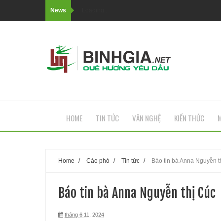
News
Loading...
HOME
TIN TỨC
VĂN NGHỆ
KIẾN THỨC
M
Home
/
Cáo phó
/
Tin tức
/
Báo tin bà Anna Nguyễn t
Báo tin bà Anna Nguyễn thị Cúc
tháng 6 11, 2024