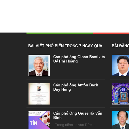
BÀI VIẾT PHỔ BIẾN TRONG 7 NGÀY QUA
BÀI ĐĂN
Cáo phó ông Gioan Baotixita
Uý Phi Hoàng
Cáo phó ông Antôn Bạch
Duy Hùng
Cáo phó Ông Giuse Hà Văn
Bình
Trong niềm tin vào Đức ...