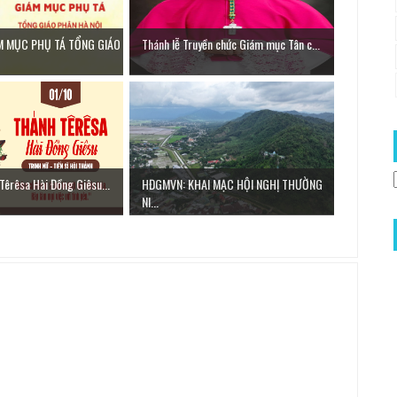
M MỤC PHỤ TÁ TỔNG GIÁO
Thánh lễ Truyền chức Giám mục Tân c...
Têrêsa Hài Đồng Giêsu...
HĐGMVN: KHAI MẠC HỘI NGHỊ THƯỜNG
NI...