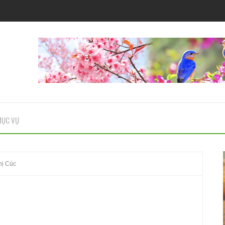
ỤC VỤ
hị Cúc