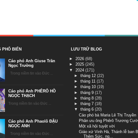
G PHỔ BIẾN
LƯU TRỮ BLOG
►
2026
(68)
Cáo phó Anh Giuse Trần
►
2025
(245)
Ngọc Trường
▼
2024
(171)
Trong niềm tin vào Đức ...
►
tháng 12
(22)
►
tháng 11
(17)
►
tháng 10
(19)
Cáo phó Anh PHÊRÔ HỒ
►
tháng 9
(17)
NGỌC THẠCH
►
tháng 8
(28)
►
tháng 7
(18)
Trong niềm tin vào Đức ...
▼
tháng 6
(20)
Cáo phó bà Maria Lê Thị Truyền
Phân ưu ông Phêrô Trương Cư
Cáo phó Anh Phaolô ĐẬU
NGỌC ANH
Một xã hội tuyệt vời
Giáo xứ Vinh Hà, Thánh lễ ban B
Trong niềm tin vào Đức ...
Thêm Sức, ng...