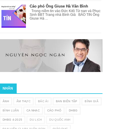
Cáo phó Ông Giuse Hà Văn Bình
Trong niềm tin vào Đức Kitô Tử nạn và Phục
Sinh BBT Trang nhà Bình Giả BÁO TIN Ông
Giuse Hà ...
NHÃN
ẢNH
ẨM THỰC
BÁC ÁI
BAN BIÊN TẬP
BÌNH GIÃ
BÌNH LUẬN
CA NHẠC
CÁO PHÓ
DHBG
DHBG 4-2025
DU LỊCH
DU QUỐC ANH
ĐAN VIỆN CLARA XUÂN SƠN
GIÁO DỤC