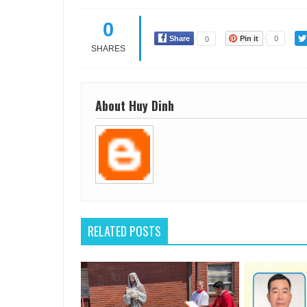
0
Share
Pin it
0
0
SHARES
About Huy Dinh
RELATED POSTS