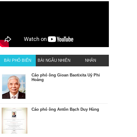
BÀI PHỔ BIẾN
BÀI NGẪU NHIÊN
NHÃN
Cáo phó ông Gioan Baotixita Uý Phi
Hoàng
Cáo phó ông Antôn Bạch Duy Hùng