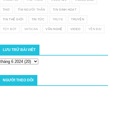
THƠ
TÌM NGƯỜI THÂN
TIN SINH HOẠT
TIN THẾ GIỚI
TIN TỨC
TRUYE
TRUYỆN
TÙY BÚT
VATICAN
VĂN NGHỆ
VIDEO
YÊN ĐẠI
LƯU TRỮ BÀI VIẾT
NGƯỜI THEO DÕI