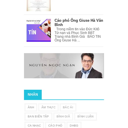
Cáo phó Ông Giuse Hà Văn
Bình
Trong niềm tin vào Đức Kitô
Tử nạn và Phục Sinh BBT
Trang nhà Bình Giả BÁO TIN
Ông Giuse Hà ...
NHÃN
ẢNH
ẨM THỰC
BÁC ÁI
BAN BIÊN TẬP
BÌNH GIÃ
BÌNH LUẬN
CA NHẠC
CÁO PHÓ
DHBG