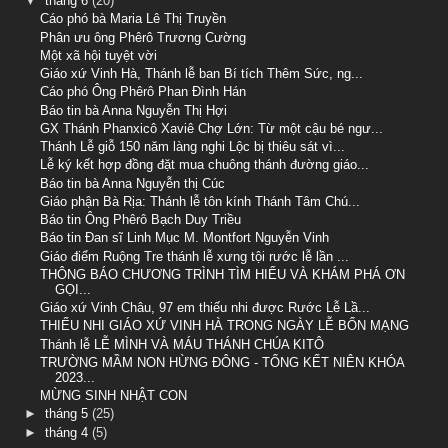
▼
tháng 6
(20)
Cáo phó bà Maria Lê Thị Truyền
Phân ưu ông Phêrô Trương Cường
Một xã hội tuyệt vời
Giáo xứ Vinh Hà, Thánh lễ ban Bí tích Thêm Sức, ng...
Cáo phó Ông Phêrô Phan Đình Hán
Báo tin bà Anna Nguyễn Thị Hợi
GX Thánh Phanxicô Xaviê Chợ Lớn: Từ một cậu bé ngư...
Thánh Lễ giỗ 150 năm làng nghi Lộc bị thiêu sát vì...
Lễ ký kết hợp đồng đặt mua chuông thánh đường giáo...
Báo tin bà Anna Nguyễn thị Cúc
Giáo phận Bà Rịa: Thánh lễ tôn kính Thánh Tâm Chú...
Báo tin Ông Phêrô Bạch Duy Triều
Báo tin Đan sĩ Linh Mục M. Montfort Nguyễn Vinh
Giáo điểm Ruộng Tre thánh lễ xưng tội rước lễ lần ...
THÔNG BÁO CHƯƠNG TRÌNH TÌM HIỂU VÀ KHÁM PHÁ ƠN
GỌI...
Giáo xứ Vinh Châu, 97 em thiếu nhi được Rước Lễ Lầ...
THIẾU NHI GIÁO XỨ VINH HÀ TRONG NGÀY LỄ BỔN MẠNG
Thánh lễ LỄ MÌNH VÀ MÁU THÁNH CHÚA KITÔ
TRƯỜNG MẦM NON HỪNG ĐÔNG - TỔNG KẾT NIÊN KHÓA
2023...
MỪNG SINH NHẬT CON
►
tháng 5
(25)
►
tháng 4
(5)