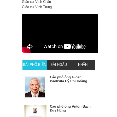
Giáo xứ Vinh Châu
Giáo xứ Vinh Trung
BÀI PHỔ BIẾN
BÀI NGẪU
NHÃN
NHIÊN
Cáo phó ông Gioan
Baotixita Uý Phi Hoàng
Cáo phó ông Antôn Bạch
Duy Hùng