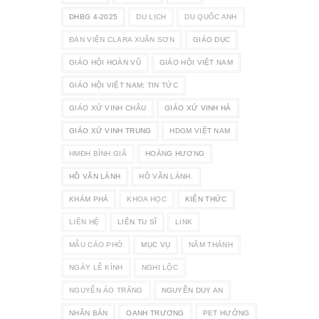
DHBG 4-2025
DU LỊCH
DU QUỐC ANH
ĐAN VIỆN CLARA XUÂN SƠN
GIÁO DỤC
GIÁO HỘI HOÀN VŨ
GIÁO HỘI VIỆT NAM
GIÁO HỘI VIỆT NAM; TIN TỨC
GIÁO XỨ VINH CHÂU
GIÁO XỨ VINH HÀ
GIÁO XỨ VINH TRUNG
HDGM VIỆT NAM
HMĐH BÌNH GIÃ
HOÀNG HƯƠNG
HỒ VĂN LÀNH
HỒ VĂN LÀNH.
KHÁM PHÁ
KHOA HỌC
KIẾN THỨC
LIÊN HỆ
LIÊN TU SĨ
LINK
MẪU CÁO PHÓ
MỤC VỤ
NĂM THÁNH
NGÀY LỄ KÍNH
NGHI LỘC
NGUYỄN ÁO TRẮNG
NGUYỄN DUY AN
NHÂN BẢN
OANH TRƯƠNG
PET HƯỞNG