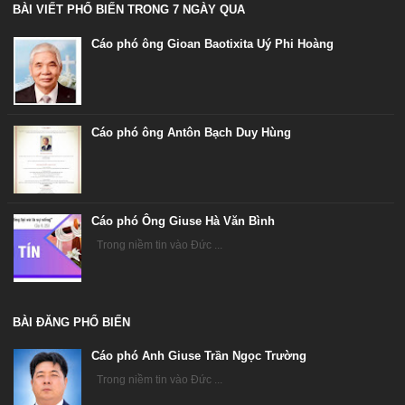
BÀI VIẾT PHỔ BIẾN TRONG 7 NGÀY QUA
Cáo phó ông Gioan Baotixita Uý Phi Hoàng
Cáo phó ông Antôn Bạch Duy Hùng
Cáo phó Ông Giuse Hà Văn Bình
Trong niềm tin vào Đức ...
BÀI ĐĂNG PHỔ BIẾN
Cáo phó Anh Giuse Trần Ngọc Trường
Trong niềm tin vào Đức ...