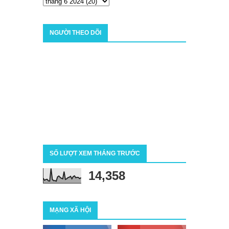
NGƯỜI THEO DÕI
SỐ LƯỢT XEM THÁNG TRƯỚC
14,358
MẠNG XÃ HỘI