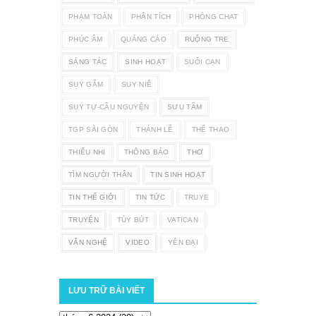
PHẠM TOÀN
PHÂN TÍCH
PHÒNG CHAT
PHÚC ÂM
QUẢNG CÁO
RUỘNG TRE
SÁNG TÁC
SINH HOẠT
SUỐI CẠN
SUY GẪM
SUY NIÊ
SUY TƯ-CẦU NGUYỆN
SƯU TẦM
TGP SÀI GÒN
THÁNH LỄ
THỂ THAO
THIẾU NHI
THÔNG BÁO
THƠ
TÌM NGƯỜI THÂN
TIN SINH HOẠT
TIN THẾ GIỚI
TIN TỨC
TRUYE
TRUYỆN
TÙY BÚT
VATICAN
VĂN NGHỆ
VIDEO
YÊN ĐẠI
LƯU TRỮ BÀI VIẾT