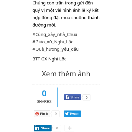
Chúng con trân trọng gửi đến
quý vị một vài hình ảnh lễ ký kết
hợp đồng đặt mua chuông thánh
đường mới.
#Cùng_xây_nhà_Chúa
#Giáo_xứ_Nghi_Lộc
#Quê_hương_yêu_dấu
BTT GX Nghi Lộc
Xem thêm ảnh
0
Share
0
SHARES
Pin it
0
Tweet
Share
0