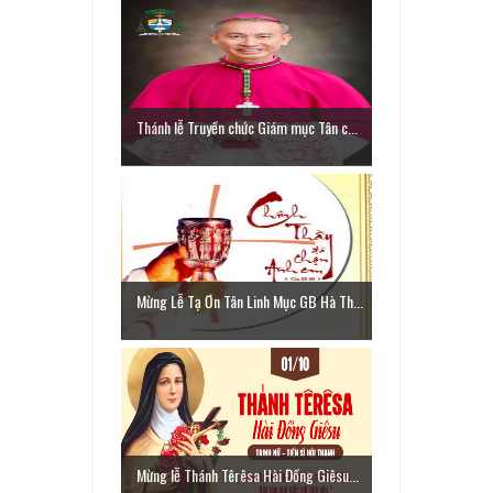
Thánh lễ Truyền chức Giám mục Tân c...
Mừng Lễ Tạ Ơn Tân Linh Mục GB Hà Th...
Mừng lễ Thánh Têrêsa Hài Đồng Giêsu...