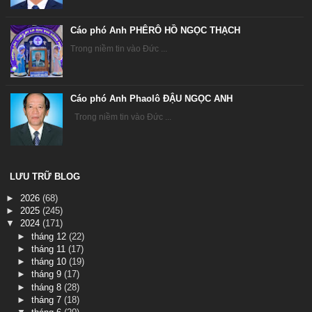
Cáo phó Anh PHÊRÔ HỒ NGỌC THẠCH
Trong niềm tin vào Đức ...
Cáo phó Anh Phaolô ĐẬU NGỌC ANH
Trong niềm tin vào Đức ...
LƯU TRỮ BLOG
►
2026
(68)
►
2025
(245)
▼
2024
(171)
►
tháng 12
(22)
►
tháng 11
(17)
►
tháng 10
(19)
►
tháng 9
(17)
►
tháng 8
(28)
►
tháng 7
(18)