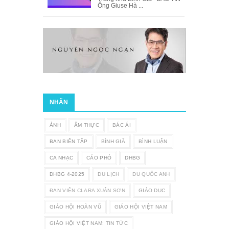
Ông Giuse Hà ...
NHÃN
ẢNH
ẨM THỰC
BÁC ÁI
BAN BIÊN TẬP
BÌNH GIÃ
BÌNH LUẬN
CA NHẠC
CÁO PHÓ
DHBG
DHBG 4-2025
DU LỊCH
DU QUỐC ANH
ĐAN VIỆN CLARA XUÂN SƠN
GIÁO DỤC
GIÁO HỘI HOÀN VŨ
GIÁO HỘI VIỆT NAM
GIÁO HỘI VIỆT NAM; TIN TỨC