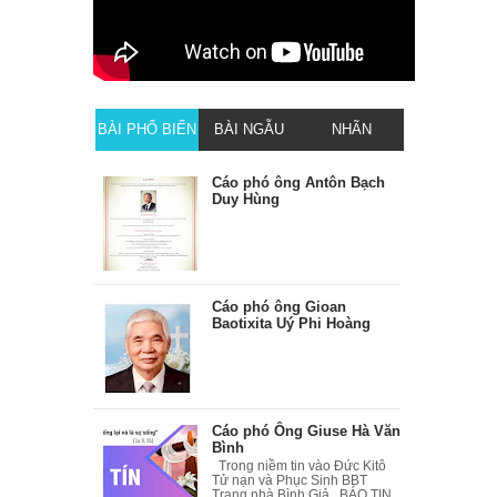
BÀI PHỔ BIẾN
BÀI NGẪU
NHÃN
NHIÊN
Cáo phó ông Antôn Bạch
Duy Hùng
Cáo phó ông Gioan
Baotixita Uý Phi Hoàng
Cáo phó Ông Giuse Hà Văn
Bình
Trong niềm tin vào Đức Kitô
Tử nạn và Phục Sinh BBT
Trang nhà Bình Giả BÁO TIN