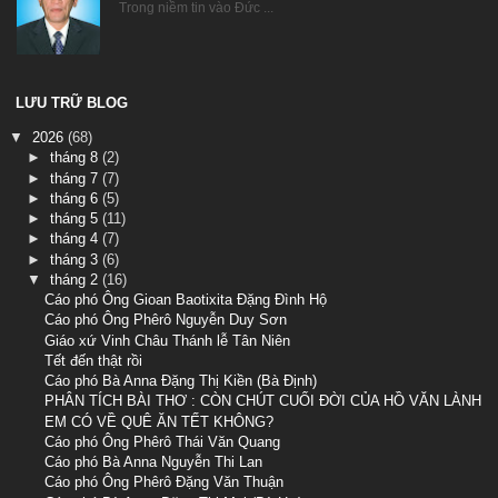
Trong niềm tin vào Đức ...
LƯU TRỮ BLOG
▼
2026
(68)
►
tháng 8
(2)
►
tháng 7
(7)
►
tháng 6
(5)
►
tháng 5
(11)
►
tháng 4
(7)
►
tháng 3
(6)
▼
tháng 2
(16)
Cáo phó Ông Gioan Baotixita Đặng Đình Hộ
Cáo phó Ông Phêrô Nguyễn Duy Sơn
Giáo xứ Vinh Châu Thánh lễ Tân Niên
Tết đến thật rồi
Cáo phó Bà Anna Đặng Thị Kiền (Bà Định)
PHÂN TÍCH BÀI THƠ : CÒN CHÚT CUỐI ĐỜI CỦA HỒ VĂN LÀNH
EM CÓ VỀ QUÊ ĂN TẾT KHÔNG?
Cáo phó Ông Phêrô Thái Văn Quang
Cáo phó Bà Anna Nguyễn Thi Lan
Cáo phó Ông Phêrô Đặng Văn Thuận