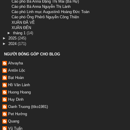
Cáo phó Bà Anna Đặng Thị Mai (Bà Hự)
Cáo phó Bà Anna Nguyễn Thị Lành
Cáo phó Linh mục Augustinô Hoàng Đức Toàn
Cáo phó Ông Phêrô Nguyễn Công Thiện
XUÂN ĐÃ VỀ
XUÂN ĐẾN
►
tháng 1
(14)
►
2025
(245)
►
2024
(171)
NGƯỜI ĐÓNG GÓP CHO BLOG
Ahvayha
Antôn Lộc
Bạt Hoàn
Hồ Văn Lành
Huong Hoang
Huy Dinh
Oanh Truong (ttko1981)
Pet Hưởng
Quang
Vũ Tuấn