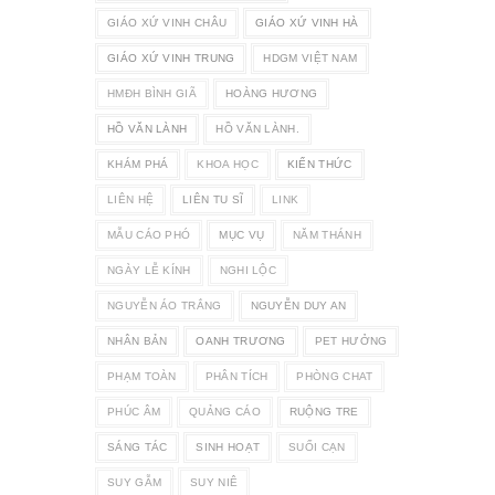
GIÁO XỨ VINH CHÂU
GIÁO XỨ VINH HÀ
GIÁO XỨ VINH TRUNG
HDGM VIỆT NAM
HMĐH BÌNH GIÃ
HOÀNG HƯƠNG
HỒ VĂN LÀNH
HỒ VĂN LÀNH.
KHÁM PHÁ
KHOA HỌC
KIẾN THỨC
LIÊN HỆ
LIÊN TU SĨ
LINK
MẪU CÁO PHÓ
MỤC VỤ
NĂM THÁNH
NGÀY LỄ KÍNH
NGHI LỘC
NGUYỄN ÁO TRẮNG
NGUYỄN DUY AN
NHÂN BẢN
OANH TRƯƠNG
PET HƯỞNG
PHẠM TOÀN
PHÂN TÍCH
PHÒNG CHAT
PHÚC ÂM
QUẢNG CÁO
RUỘNG TRE
SÁNG TÁC
SINH HOẠT
SUỐI CẠN
SUY GẪM
SUY NIÊ