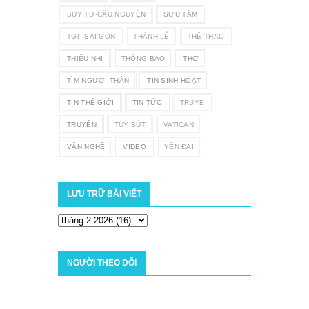
SUY TƯ-CẦU NGUYỆN
SƯU TẦM
TGP SÀI GÒN
THÁNH LỄ
THỂ THAO
THIẾU NHI
THÔNG BÁO
THƠ
TÌM NGƯỜI THÂN
TIN SINH HOẠT
TIN THẾ GIỚI
TIN TỨC
TRUYE
TRUYỆN
TÙY BÚT
VATICAN
VĂN NGHỆ
VIDEO
YÊN ĐẠI
LƯU TRỮ BÀI VIẾT
NGƯỜI THEO DÕI