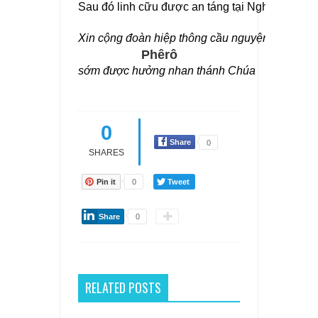
Sau đó linh cữu được an táng tại Nghĩa Trang 
Xin cộng đoàn hiệp thông cầu nguyện cho Linh
Phêrô
sớm được hưởng nhan thánh Chúa
0
Share
0
SHARES
Pin it
0
Tweet
Share
0
RELATED POSTS