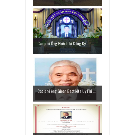
Cáo phó Ông Phêrô Từ Công Ký
Cáo phó ông Gioan Baotixita Uý Phi ...