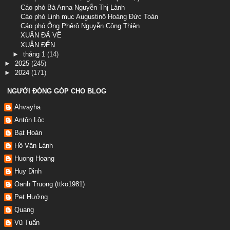
Cáo phó Bà Anna Nguyễn Thị Lành
Cáo phó Linh mục Augustinô Hoàng Đức Toàn
Cáo phó Ông Phêrô Nguyễn Công Thiện
XUÂN ĐÃ VỀ
XUÂN ĐẾN
►
tháng 1
(14)
►
2025
(245)
►
2024
(171)
NGƯỜI ĐÓNG GÓP CHO BLOG
Ahvayha
Antôn Lộc
Bạt Hoàn
Hồ Văn Lành
Huong Hoang
Huy Dinh
Oanh Truong (ttko1981)
Pet Hưởng
Quang
Vũ Tuấn