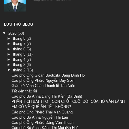
LƯU TRỮ BLOG
▼
2026
(68)
►
tháng 8
(2)
►
tháng 7
(7)
►
tháng 6
(5)
►
tháng 5
(11)
►
tháng 4
(7)
►
tháng 3
(6)
▼
tháng 2
(16)
Cáo phó Ông Gioan Baotixita Đặng Đình Hộ
Cáo phó Ông Phêrô Nguyễn Duy Sơn
Giáo xứ Vinh Châu Thánh lễ Tân Niên
Tết đến thật rồi
Cáo phó Bà Anna Đặng Thị Kiền (Bà Định)
PHÂN TÍCH BÀI THƠ : CÒN CHÚT CUỐI ĐỜI CỦA HỒ VĂN LÀNH
EM CÓ VỀ QUÊ ĂN TẾT KHÔNG?
Cáo phó Ông Phêrô Thái Văn Quang
Cáo phó Bà Anna Nguyễn Thi Lan
Cáo phó Ông Phêrô Đặng Văn Thuận
Cáo phó Bà Anna Đặng Thị Mai (Bà Hự)