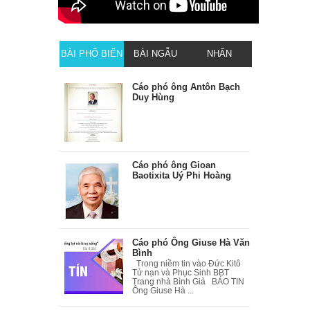
BÀI PHỔ BIẾN
BÀI NGẪU
NHÃN
NHIÊN
Cáo phó ông Antôn Bạch
Duy Hùng
Cáo phó ông Gioan
Baotixita Uý Phi Hoàng
Cáo phó Ông Giuse Hà Văn
Bình
Trong niềm tin vào Đức Kitô
Tử nạn và Phục Sinh BBT
Trang nhà Bình Giả BÁO TIN
Ông Giuse Hà ...