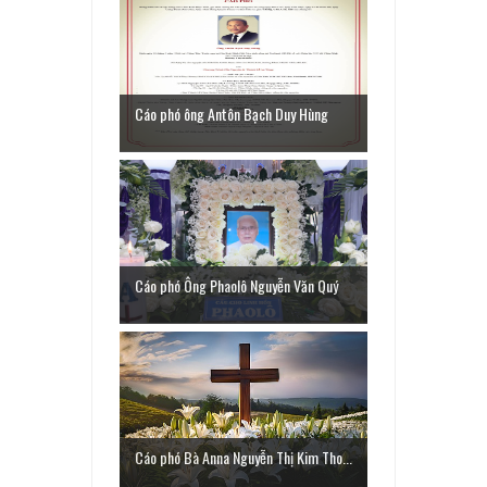
Cáo phó ông Antôn Bạch Duy Hùng
Cáo phó Ông Phaolô Nguyễn Văn Quý
Cáo phó Bà Anna Nguyễn Thị Kim Tho...