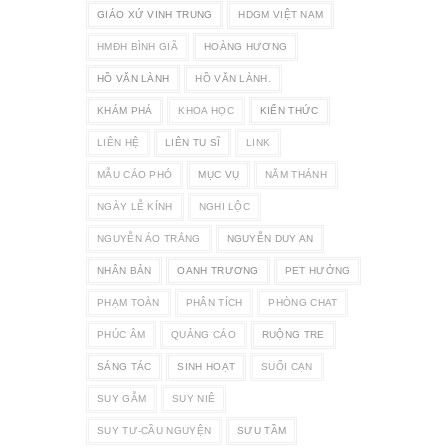
GIÁO XỨ VINH TRUNG
HDGM VIỆT NAM
HMĐH BÌNH GIÃ
HOÀNG HƯƠNG
HỒ VĂN LÀNH
HỒ VĂN LÀNH.
KHÁM PHÁ
KHOA HỌC
KIẾN THỨC
LIÊN HỆ
LIÊN TU SĨ
LINK
MẪU CÁO PHÓ
MỤC VỤ
NĂM THÁNH
NGÀY LỄ KÍNH
NGHI LỘC
NGUYỄN ÁO TRẮNG
NGUYỄN DUY AN
NHÂN BẢN
OANH TRƯƠNG
PET HƯỞNG
PHẠM TOÀN
PHÂN TÍCH
PHÒNG CHAT
PHÚC ÂM
QUẢNG CÁO
RUỘNG TRE
SÁNG TÁC
SINH HOẠT
SUỐI CẠN
SUY GẪM
SUY NIÊ
SUY TƯ-CẦU NGUYỆN
SƯU TẦM