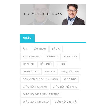
NHÃN
ẢNH
ẨM THỰC
BÁC ÁI
BAN BIÊN TẬP
BÌNH GIÃ
BÌNH LUẬN
CA NHẠC
CÁO PHÓ
DHBG
DHBG 4-2025
DU LỊCH
DU QUỐC ANH
ĐAN VIỆN CLARA XUÂN SƠN
GIÁO DỤC
GIÁO HỘI HOÀN VŨ
GIÁO HỘI VIỆT NAM
GIÁO HỘI VIỆT NAM; TIN TỨC
GIÁO XỨ VINH CHÂU
GIÁO XỨ VINH HÀ