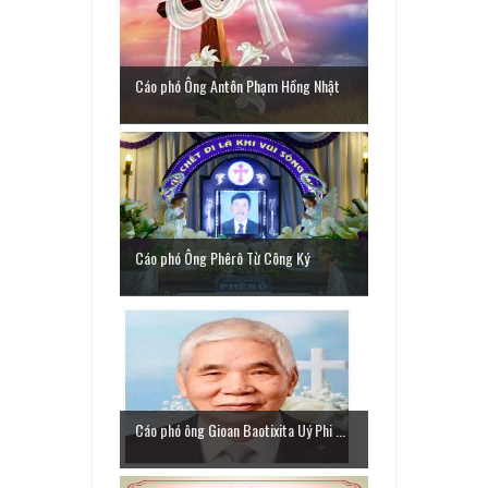
Cáo phó Ông Antôn Phạm Hồng Nhật
Cáo phó Ông Phêrô Từ Công Ký
Cáo phó ông Gioan Baotixita Uý Phi ...