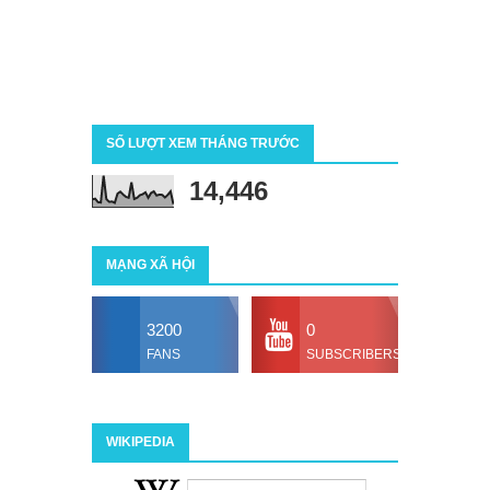
SỐ LƯỢT XEM THÁNG TRƯỚC
14,446
MẠNG XÃ HỘI
3200
0
FANS
SUBSCRIBERS
WIKIPEDIA