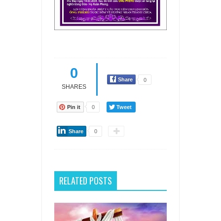
0
Share
0
SHARES
Pin it
0
Tweet
Share
0
RELATED POSTS