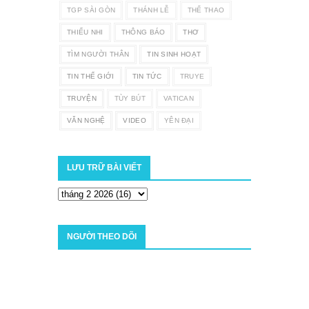
TGP SÀI GÒN
THÁNH LỄ
THỂ THAO
THIẾU NHI
THÔNG BÁO
THƠ
TÌM NGƯỜI THÂN
TIN SINH HOẠT
TIN THẾ GIỚI
TIN TỨC
TRUYE
TRUYỆN
TÙY BÚT
VATICAN
VĂN NGHỆ
VIDEO
YÊN ĐẠI
LƯU TRỮ BÀI VIẾT
NGƯỜI THEO DÕI