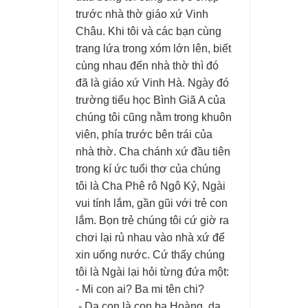
trước nhà thờ giáo xứ Vinh
Châu. Khi tôi và các bạn cùng
trang lứa trong xóm lớn lên, biết
cùng nhau đến nhà thờ thì đó
đã là giáo xứ Vinh Hà. Ngày đó
trường tiểu học Bình Giã A của
chúng tôi cũng nằm trong khuôn
viên, phía trước bên trái của
nhà thờ. Cha chánh xứ đầu tiên
trong kí ức tuổi thơ của chúng
tôi là Cha Phê rô Ngô Kỷ, Ngài
vui tính lắm, gần gũi với trẻ con
lắm. Bọn trẻ chúng tôi cứ giờ ra
chơi lại rủ nhau vào nhà xứ để
xin uống nước. Cứ thấy chúng
tôi là Ngài lại hỏi từng đứa một:
- Mi con ai? Ba mi tên chi?
- Dạ con là con ba Hoàng, dạ