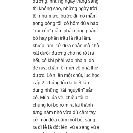
đường, những ngày trăng sáng
thì không sao, những ngày trời
tối như mực, bước đi mò mẫm
trong bóng tối, có hôm đứa nào
“xui xẻo” giẫm phải đống phân
bò hay phân trâu là rầu lắm,
khiếp lắm, cứ đưa chân mà chà
xát dưới đường cho nó rớt ra
hết, có khi phải vào nhà ai đó
để rửa chân rồi mới vô nhà thờ
được. Lớn lên một chút, lúc học
cấp 2, chúng tôi đã biết tận
dụng những “tài nguyên” sẵn
có. Mùa lúa về, chiều tối lại
chúng tôi bó rơm rạ lại thành
từng nắm nhỏ vừa đủ cầm tay,
cứ mỗi đứa cầm một bó, sáng
ra đi lễ là đốt lên, vừa sáng vừa