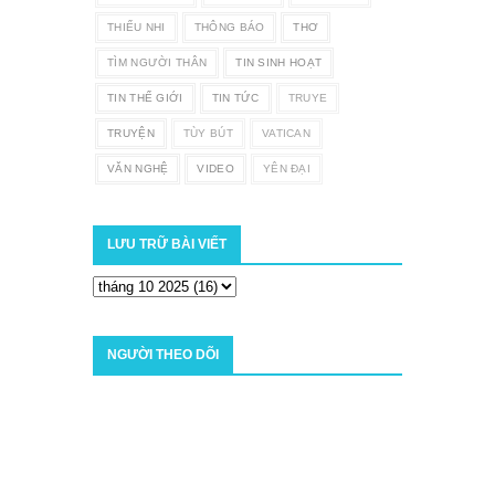
THIẾU NHI
THÔNG BÁO
THƠ
TÌM NGƯỜI THÂN
TIN SINH HOẠT
TIN THẾ GIỚI
TIN TỨC
TRUYE
TRUYỆN
TÙY BÚT
VATICAN
VĂN NGHỆ
VIDEO
YÊN ĐẠI
LƯU TRỮ BÀI VIẾT
NGƯỜI THEO DÕI