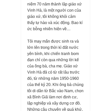
Thuyết minh của Tổng thống trong căn phòng cấm trại David
niệm 70 năm thành lập giáo xứ
Vinh Hà, là một người con của
giáo xứ, tôi không khỏi cảm
thấy tự hào và xúc động. Bao kí
ức bỗng nhiên hiện về…
Tôi may mắn được sinh ra và
lớn lên trong thời kì đất nước
yên bình, khi chiến tranh bom
đạn chỉ còn qua những lời kể
của ông bà, cha mẹ. Giáo xứ
Vinh Hà đã có từ rất lâu trước
đó, từ những năm 1950-1960
của thế kỷ 20. Khi ông bà chúng
tôi di dân từ Bắc vào Nam, chọn
xã Bình Giã làm nơi định cư,
lập nghiệp và xây dựng cơ đồ.
Những câu chuyện về quá khứ,