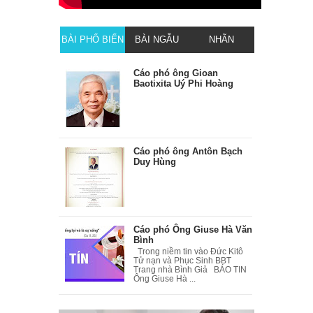
BÀI PHỔ BIẾN
BÀI NGẪU
NHÃN
NHIÊN
Cáo phó ông Gioan
Baotixita Uý Phi Hoàng
Cáo phó ông Antôn Bạch
Duy Hùng
Cáo phó Ông Giuse Hà Văn
Bình
Trong niềm tin vào Đức Kitô
Tử nạn và Phục Sinh BBT
Trang nhà Bình Giả BÁO TIN
Ông Giuse Hà ...