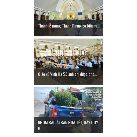
Thánh lễ mừng Thánh Phanxico bổn m...
Giáo xứ Vinh Hà 53 anh chị được pho...
NHÓM BÁC ÁI BÁN HOA TẾT, GÂY QUỸ
GI...