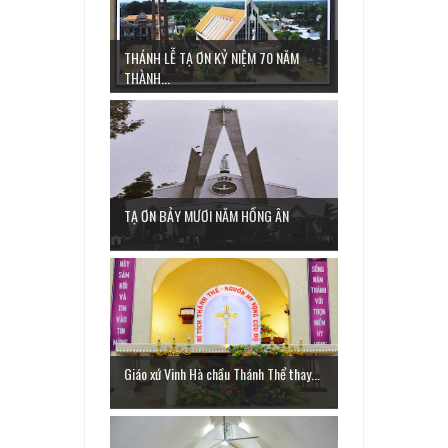
THÁNH LỄ TẠ ƠN KỶ NIỆM 70 NĂM
THÀNH...
TẠ ƠN BẢY MƯƠI NĂM HỒNG ÂN
Giáo xứ Vinh Hà chầu Thánh Thể thay...