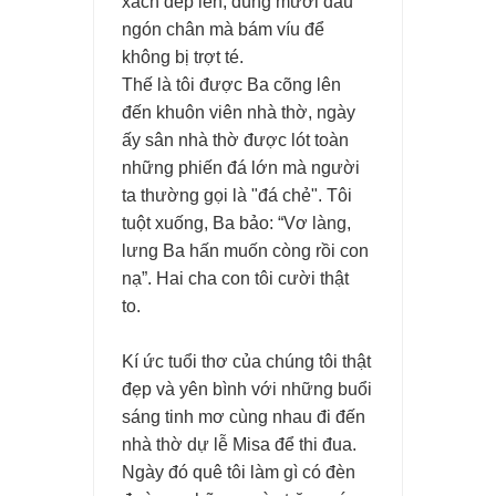
xách dép lên, dùng mười đầu
ngón chân mà bám víu để
không bị trợt té.
Thế là tôi được Ba cõng lên
đến khuôn viên nhà thờ, ngày
ấy sân nhà thờ được lót toàn
những phiến đá lớn mà người
ta thường gọi là "đá chẻ". Tôi
tuột xuống, Ba bảo: “Vơ làng,
lưng Ba hấn muốn còng rồi con
nạ”. Hai cha con tôi cười thật
to.
Kí ức tuổi thơ của chúng tôi thật
đẹp và yên bình với những buổi
sáng tinh mơ cùng nhau đi đến
nhà thờ dự lễ Misa để thi đua.
Ngày đó quê tôi làm gì có đèn