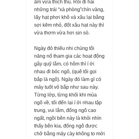
ấm vừa thích thú. Rồi đi hái
những trái “xà phòng”chín vàng,
lấy hạt phơi khô và xâu lại bằng
sợi kẽm nhỏ, đốt xâu hạt này thì
vừa thơm vừa hơi sịn sò.
Ngày đó thiếu nhi chúng tôi
năng nổ tham gia các hoạt động
gây quỹ lắm, có hôm thì í ới
nhau đi bóc ngô, (quê tôi gọi
bắp là ngô). Ngày đó làm gì có
máy tuốt vỏ bắp như sau này.
Từng lớp, từng khối khi mùa
ngô về, tối đến lại í ới nhau tập
trung, vui lắm, đống ngô cao
ngất, ngồi bên này là khỏi nhìn
thấy bên kia, đống ngô được
chở bằng máy cày không to mới