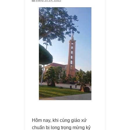
tháng 10 24, 2025
Linda. Vợ của Lý Tiểu ​Long
Cáo phó Ông Giuse Nguyễn Văn Hoàng (Ông Dũng)
Cáo phó Ông Antôn Phạm Hồng Nhật
Người con gái tôi gọi là chị
Cáo phó Ông Phêrô Từ Công Ký
Cáo phó Bà Anna Nguyễn Thị Tứ
Chú chó Labrador
Cáo phó cụ bà Anna Nguyễn Thi Phượng
Cáo phó Bà Anna Nguyễn Thị Trung (Bà Giáo)
Cáo phó Bà Anna Nguyễn Thị Ánh
Hôm nay, khi cùng giáo xứ
chuẩn bị long trọng mừng kỷ