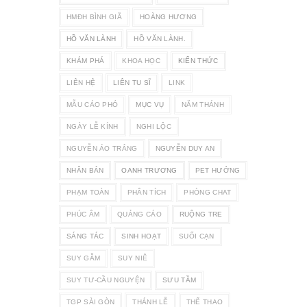
HMĐH BÌNH GIÃ
HOÀNG HƯƠNG
HỒ VĂN LÀNH
HỒ VĂN LÀNH.
KHÁM PHÁ
KHOA HỌC
KIẾN THỨC
LIÊN HỆ
LIÊN TU SĨ
LINK
MẪU CÁO PHÓ
MỤC VỤ
NĂM THÁNH
NGÀY LỄ KÍNH
NGHI LỘC
NGUYỄN ÁO TRẮNG
NGUYỄN DUY AN
NHÂN BẢN
OANH TRƯƠNG
PET HƯỞNG
PHẠM TOÀN
PHÂN TÍCH
PHÒNG CHAT
PHÚC ÂM
QUẢNG CÁO
RUỘNG TRE
SÁNG TÁC
SINH HOẠT
SUỐI CẠN
SUY GẪM
SUY NIÊ
SUY TƯ-CẦU NGUYỆN
SƯU TẦM
TGP SÀI GÒN
THÁNH LỄ
THỂ THAO