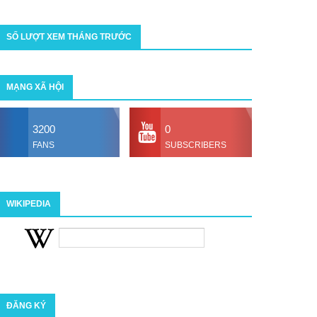
SỐ LƯỢT XEM THÁNG TRƯỚC
MẠNG XÃ HỘI
3200
0
FANS
SUBSCRIBERS
WIKIPEDIA
ĐĂNG KÝ