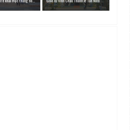
Tre khai mạc tháng ho...
Giáo xứ Vinh Châu Thánh lễ Tân Niên