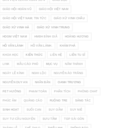
GIÁO HỘI HOÀN VŨ
GIÁO HỘI VIỆT NAM
GIÁO HỘI VIỆT NAM; TIN TỨC
GIÁO XỨ VINH CHÂU
GIÁO XỨ VINH HÀ
GIÁO XỨ VINH TRUNG
HDGM VIỆT NAM
HMĐH BÌNH GIÃ
HOÀNG HƯƠNG
HỒ VĂN LÀNH
HỒ VĂN LÀNH.
KHÁM PHÁ
KHOA HỌC
KIẾN THỨC
LIÊN HỆ
LIÊN TU SĨ
LINK
MẪU CÁO PHÓ
MỤC VỤ
NĂM THÁNH
NGÀY LỄ KÍNH
NGHI LỘC
NGUYỄN ÁO TRẮNG
NGUYỄN DUY AN
NHÂN BẢN
OANH TRƯƠNG
PET HƯỞNG
PHẠM TOÀN
PHÂN TÍCH
PHÒNG CHAT
PHÚC ÂM
QUẢNG CÁO
RUỘNG TRE
SÁNG TÁC
SINH HOẠT
SUỐI CẠN
SUY GẪM
SUY NIÊ
SUY TƯ-CẦU NGUYỆN
SƯU TẦM
TGP SÀI GÒN
THÁNH LỄ
THỂ THAO
THIẾU NHI
THÔNG BÁO