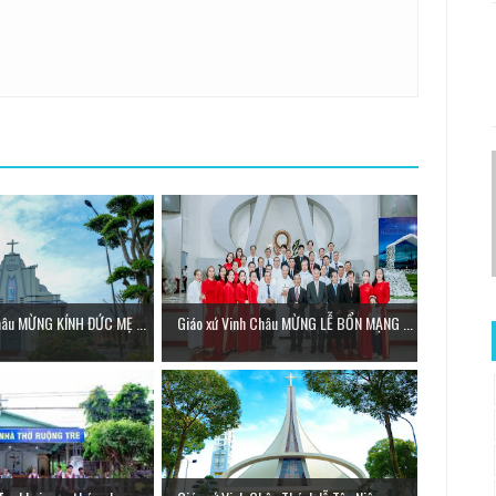
hâu MỪNG KÍNH ĐỨC MẸ ...
Giáo xứ Vinh Châu MỪNG LỄ BỔN MẠNG ...