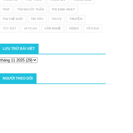
THƠ
TÌM NGƯỜI THÂN
TIN SINH HOẠT
TIN THẾ GIỚI
TIN TỨC
TRUYE
TRUYỆN
TÙY BÚT
VATICAN
VĂN NGHỆ
VIDEO
YÊN ĐẠI
LƯU TRỮ BÀI VIẾT
NGƯỜI THEO DÕI