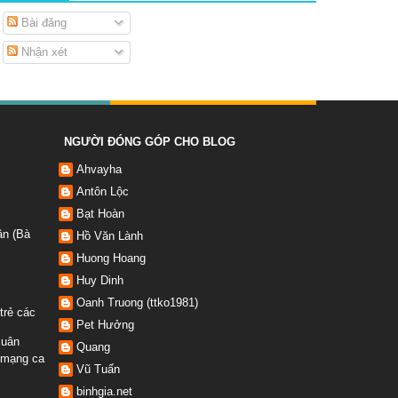
Bài đăng
Nhận xét
NGƯỜI ĐÓNG GÓP CHO BLOG
Ahvayha
Antôn Lộc
Bạt Hoàn
ân (Bà
Hồ Văn Lành
Huong Hoang
Huy Dinh
Oanh Truong (ttko1981)
trẻ các
Pet Hưởng
Xuân
Quang
 mạng ca
Vũ Tuấn
binhgia.net