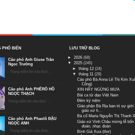
G PHỔ BIẾN
LƯU TRỮ BLOG
►
2026
(68)
Cáo phó Anh Giuse Trần
▼
2025
(245)
Ngọc Trường
►
tháng 12
(24)
Trong niềm tin vào Đức ...
▼
tháng 11
(29)
Cáo phó Bà Anna Lê Thị Kim Xu
Công)
Cáo phó Anh PHÊRÔ HỒ
XIN HÃY NGỪNG MƯA
NGỌC THẠCH
Bài ca tử đạo Việt Nam
Đêm kỷ niệm
Trong niềm tin vào Đức ...
Giáo phận Bà Rịa ban trị sự giới 
giáo xứ h...
Bà cố Maria Nguyễn Thị Thanh 
Cáo phó Anh Phaolô ĐẬU
Giáo xứ Vinh Châu mừng lễ bổn
NGỌC ANH
đoàn, nhạc đoàn
Trong niềm tin vào Đức ...
Bình Giả Xưa (thơ)