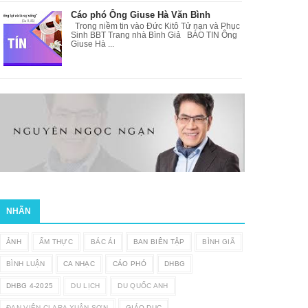
Cáo phó Ông Giuse Hà Văn Bình
Trong niềm tin vào Đức Kitô Tử nạn và Phục
Sinh BBT Trang nhà Bình Giả BÁO TIN Ông
Giuse Hà ...
NHÃN
ẢNH
ẨM THỰC
BÁC ÁI
BAN BIÊN TẬP
BÌNH GIÃ
BÌNH LUẬN
CA NHẠC
CÁO PHÓ
DHBG
DHBG 4-2025
DU LỊCH
DU QUỐC ANH
ĐAN VIỆN CLARA XUÂN SƠN
GIÁO DỤC