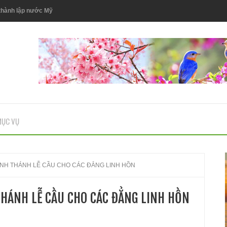
 thành lập nước Mỹ
 Phanxicô Trương Bửu Diệp
ỤC VỤ
)
ẢNH THÁNH LỄ CẦU CHO CÁC ĐẲNG LINH HỒN
HÁNH LỄ CẦU CHO CÁC ĐẲNG LINH HỒN