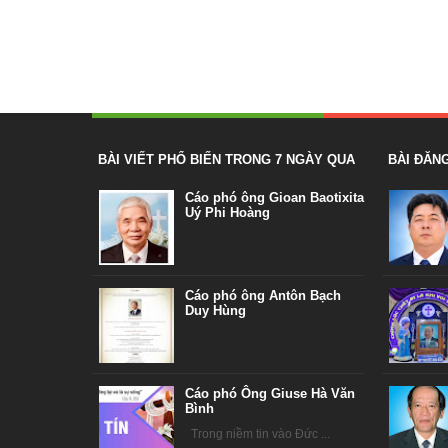
BÀI VIẾT PHỔ BIẾN TRONG 7 NGÀY QUA
BÀI ĐĂN
Cáo phó ông Gioan Baotixita
Uý Phi Hoàng
Cáo phó ông Antôn Bạch
Duy Hùng
Cáo phó Ông Giuse Hà Văn
Bình
Trong niềm tin vào Đức ...