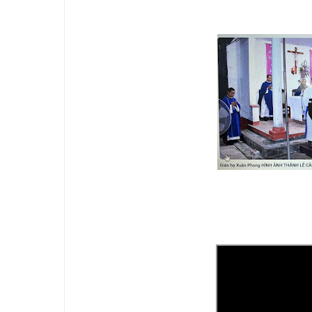
Chú chó Labrador
Cáo phó cụ bà Anna Nguyễn Thi Phượng
Cáo phó Bà Anna Nguyễn Thị Trung (Bà Giáo)
Cáo phó Bà Anna Nguyễn Thị Ánh
Thuyết minh của Tổng thống trong căn phòng cấm 
Cáo phó ông Gioan Baotixita Uý Phi Hoàng
Cáo phó ông Antôn Bạch Duy Hùng
Cáo phó Ông Phaolô Nguyễn Văn Quý
Cáo phó Bà Anna Nguyễn Thị Kim Thoa (Bà Bản)