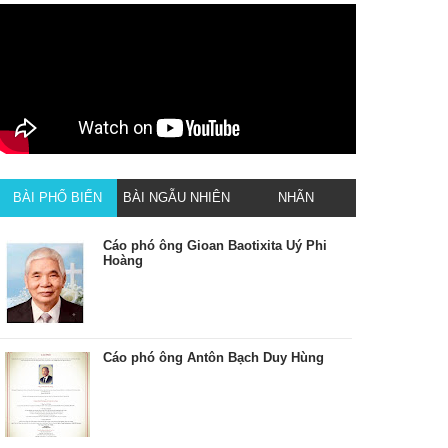
BÀI PHỔ BIẾN
BÀI NGẪU NHIÊN
NHÃN
Cáo phó ông Gioan Baotixita Uý Phi
Hoàng
Cáo phó ông Antôn Bạch Duy Hùng