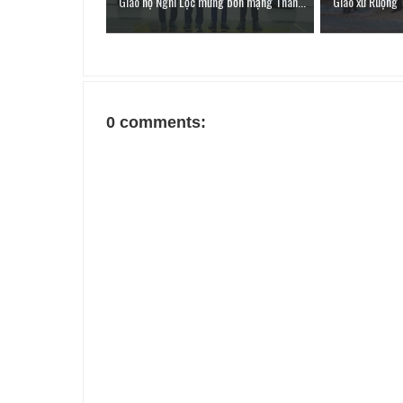
Giáo họ Nghi Lộc mừng bổn mạng Thán...
Giáo xứ Ruộng 
0 comments: